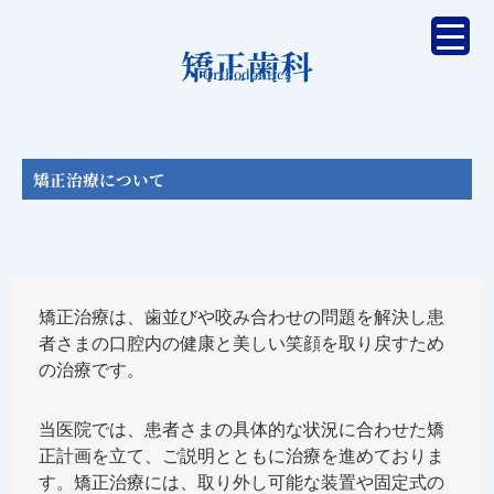
内
容
矯正歯科
を
Orthodontics
ス
キ
ッ
プ
矯正治療について
矯正治療は、歯並びや咬み合わせの問題を解決し患
者さまの口腔内の健康と美しい笑顔を取り戻すため
の治療です。
当医院では、患者さまの具体的な状況に合わせた矯
正計画を立て、ご説明とともに治療を進めておりま
す。矯正治療には、取り外し可能な装置や固定式の