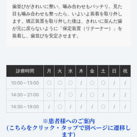
歯並びがきれいに整い、噛み合わせもバッチリ。見た
目も噛み合わせも整ったら、いよいよ装着を取り外し
ます。矯正装置を取り外した後は、きれいに並んだ歯
が元に戻らないように「保定装置（リテーナー）」を
装着し、歯並びを安定させます。
診療時間
月
火
水
木
金
土
日
祝
10:00～13:00
〇
〇
〇
/
〇
〇
/
/
14:30～21:00
〇
/
〇
/
〇
/
/
/
14:30～19:00
/
〇
/
/
/
〇
/
/
※患者様へのご案内
(こちらをクリック・タップで別ページに遷移し
ます)